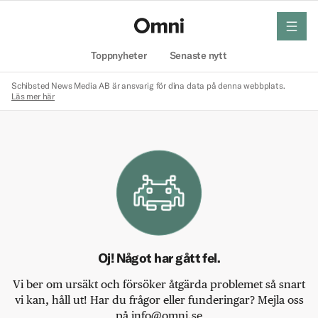
meny
Hem
Toppnyheter
Senaste nytt
Schibsted News Media AB är ansvarig för dina data på denna webbplats.
Läs mer här
Oj! Något har gått fel.
Vi ber om ursäkt och försöker åtgärda problemet så snart
vi kan, håll ut! Har du frågor eller funderingar? Mejla oss
på info@omni.se