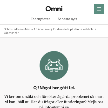
meny
Hem
Toppnyheter
Senaste nytt
Schibsted News Media AB är ansvarig för dina data på denna webbplats.
Läs mer här
Oj! Något har gått fel.
Vi ber om ursäkt och försöker åtgärda problemet så snart
vi kan, håll ut! Har du frågor eller funderingar? Mejla oss
på info@omni.se