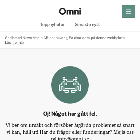
meny
Hem
Toppnyheter
Senaste nytt
Schibsted News Media AB är ansvarig för dina data på denna webbplats.
Läs mer här
Oj! Något har gått fel.
Vi ber om ursäkt och försöker åtgärda problemet så snart
vi kan, håll ut! Har du frågor eller funderingar? Mejla oss
på info@omni.se