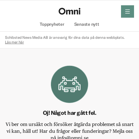
meny
Hem
Toppnyheter
Senaste nytt
Schibsted News Media AB är ansvarig för dina data på denna webbplats.
Läs mer här
Oj! Något har gått fel.
Vi ber om ursäkt och försöker åtgärda problemet så snart
vi kan, håll ut! Har du frågor eller funderingar? Mejla oss
på info@omni.se