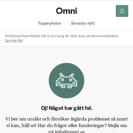
meny
Hem
Toppnyheter
Senaste nytt
Schibsted News Media AB är ansvarig för dina data på denna webbplats.
Läs mer här
Oj! Något har gått fel.
Vi ber om ursäkt och försöker åtgärda problemet så snart
vi kan, håll ut! Har du frågor eller funderingar? Mejla oss
på info@omni.se