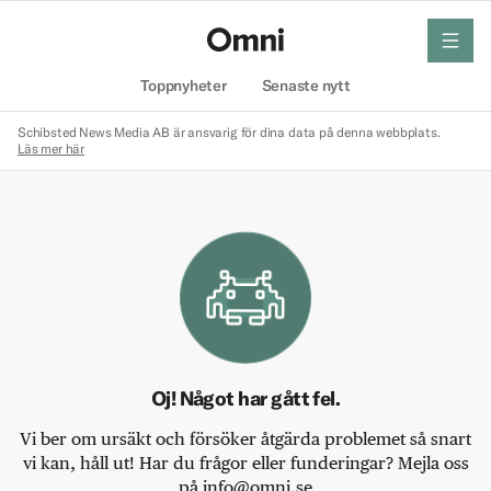
meny
Hem
Toppnyheter
Senaste nytt
Schibsted News Media AB är ansvarig för dina data på denna webbplats.
Läs mer här
Oj! Något har gått fel.
Vi ber om ursäkt och försöker åtgärda problemet så snart
vi kan, håll ut! Har du frågor eller funderingar? Mejla oss
på info@omni.se