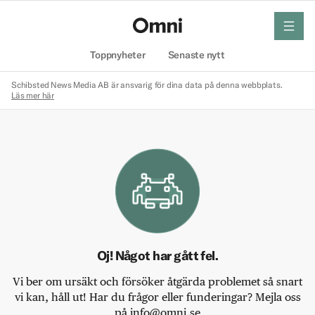
meny
Hem
Toppnyheter
Senaste nytt
Schibsted News Media AB är ansvarig för dina data på denna webbplats.
Läs mer här
Oj! Något har gått fel.
Vi ber om ursäkt och försöker åtgärda problemet så snart
vi kan, håll ut! Har du frågor eller funderingar? Mejla oss
på info@omni.se