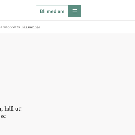
Bli medlem
meny
na webbplats.
Läs mer här
 håll ut!
.se