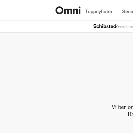
Toppnyheter
Sena
Hem
Omni är en
Vi ber o
Ha