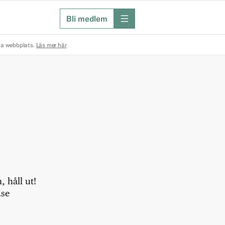
Bli medlem
meny
na webbplats.
Läs mer här
 håll ut!
.se