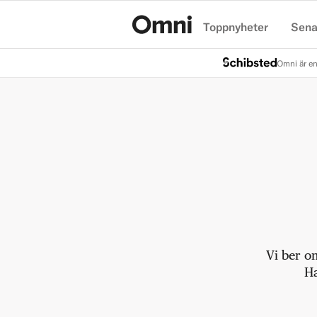
Toppnyheter
Sena
Hem
Omni är en
Vi ber o
Ha