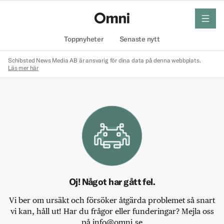
meny
Hem
Toppnyheter
Senaste nytt
Schibsted News Media AB är ansvarig för dina data på denna webbplats.
Läs mer här
Oj! Något har gått fel.
Vi ber om ursäkt och försöker åtgärda problemet så snart
vi kan, håll ut! Har du frågor eller funderingar? Mejla oss
på info@omni.se