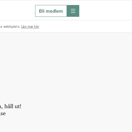
Bli medlem
meny
na webbplats.
Läs mer här
 håll ut!
.se