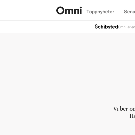
Toppnyheter
Sena
Hem
Omni är en
Vi ber o
Ha