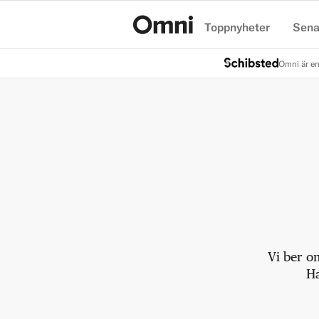
Toppnyheter
Sena
Hem
Omni är en
Vi ber o
Ha