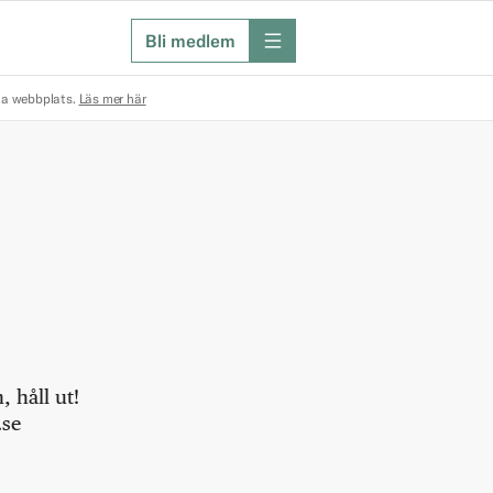
Bli medlem
meny
na webbplats.
Läs mer här
 håll ut!
.se