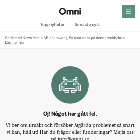
meny
Hem
Toppnyheter
Senaste nytt
Schibsted News Media AB är ansvarig för dina data på denna webbplats.
Läs mer här
Oj! Något har gått fel.
Vi ber om ursäkt och försöker åtgärda problemet så snart
vi kan, håll ut! Har du frågor eller funderingar? Mejla oss
på info@omni.se