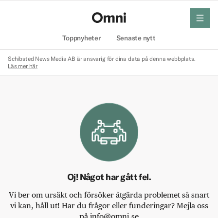
meny
Hem
Toppnyheter
Senaste nytt
Schibsted News Media AB är ansvarig för dina data på denna webbplats.
Läs mer här
Oj! Något har gått fel.
Vi ber om ursäkt och försöker åtgärda problemet så snart
vi kan, håll ut! Har du frågor eller funderingar? Mejla oss
på info@omni.se