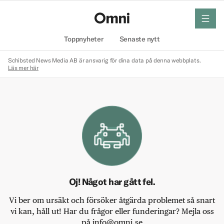
meny
Hem
Toppnyheter
Senaste nytt
Schibsted News Media AB är ansvarig för dina data på denna webbplats.
Läs mer här
Oj! Något har gått fel.
Vi ber om ursäkt och försöker åtgärda problemet så snart
vi kan, håll ut! Har du frågor eller funderingar? Mejla oss
på info@omni.se