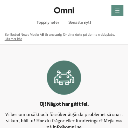
meny
Hem
Toppnyheter
Senaste nytt
Schibsted News Media AB är ansvarig för dina data på denna webbplats.
Läs mer här
Oj! Något har gått fel.
Vi ber om ursäkt och försöker åtgärda problemet så snart
vi kan, håll ut! Har du frågor eller funderingar? Mejla oss
på info@omni.se