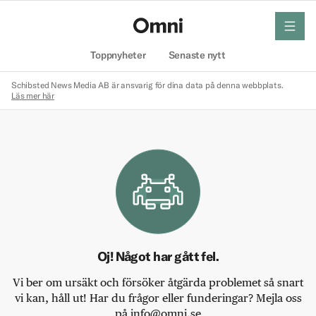
meny
Hem
Toppnyheter
Senaste nytt
Schibsted News Media AB är ansvarig för dina data på denna webbplats.
Läs mer här
Oj! Något har gått fel.
Vi ber om ursäkt och försöker åtgärda problemet så snart
vi kan, håll ut! Har du frågor eller funderingar? Mejla oss
på info@omni.se