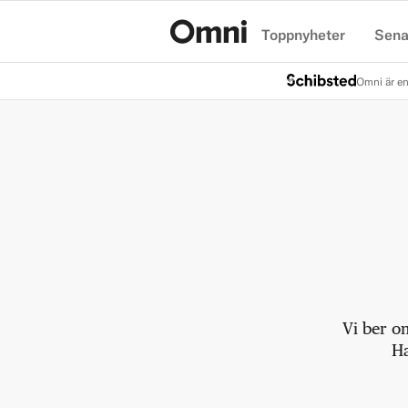
Toppnyheter
Sena
Hem
Omni är en
Vi ber o
Ha