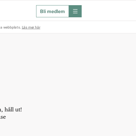
Bli medlem
meny
na webbplats.
Läs mer här
 håll ut!
.se