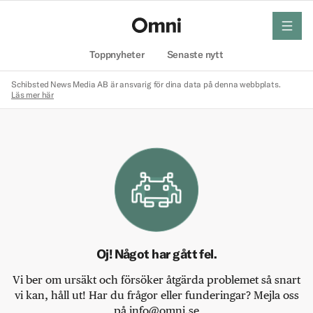
meny
Hem
Toppnyheter
Senaste nytt
Schibsted News Media AB är ansvarig för dina data på denna webbplats.
Läs mer här
Oj! Något har gått fel.
Vi ber om ursäkt och försöker åtgärda problemet så snart
vi kan, håll ut! Har du frågor eller funderingar? Mejla oss
på info@omni.se