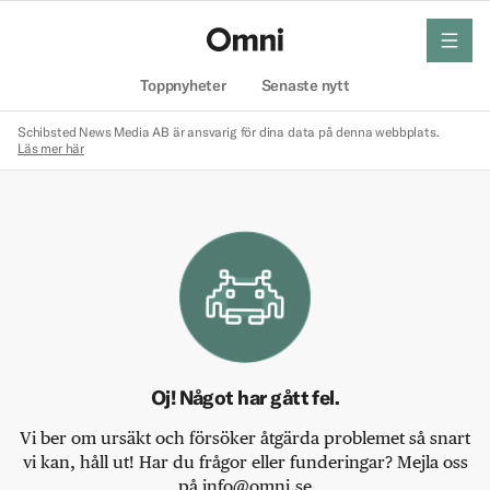
meny
Hem
Toppnyheter
Senaste nytt
Schibsted News Media AB är ansvarig för dina data på denna webbplats.
Läs mer här
Oj! Något har gått fel.
Vi ber om ursäkt och försöker åtgärda problemet så snart
vi kan, håll ut! Har du frågor eller funderingar? Mejla oss
på info@omni.se