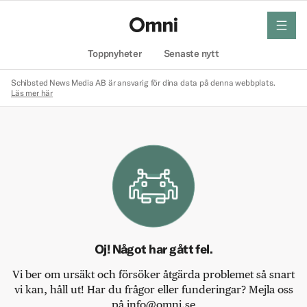
meny
Hem
Toppnyheter
Senaste nytt
Schibsted News Media AB är ansvarig för dina data på denna webbplats.
Läs mer här
Oj! Något har gått fel.
Vi ber om ursäkt och försöker åtgärda problemet så snart
vi kan, håll ut! Har du frågor eller funderingar? Mejla oss
på info@omni.se