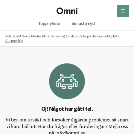
meny
Hem
Toppnyheter
Senaste nytt
Schibsted News Media AB är ansvarig för dina data på denna webbplats.
Läs mer här
Oj! Något har gått fel.
Vi ber om ursäkt och försöker åtgärda problemet så snart
vi kan, håll ut! Har du frågor eller funderingar? Mejla oss
på info@omni.se