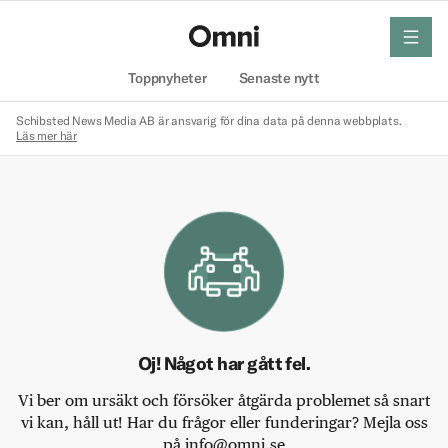
meny
Hem
Toppnyheter
Senaste nytt
Schibsted News Media AB är ansvarig för dina data på denna webbplats.
Läs mer här
Oj! Något har gått fel.
Vi ber om ursäkt och försöker åtgärda problemet så snart
vi kan, håll ut! Har du frågor eller funderingar? Mejla oss
på info@omni.se