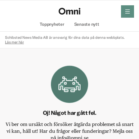
meny
Hem
Toppnyheter
Senaste nytt
Schibsted News Media AB är ansvarig för dina data på denna webbplats.
Läs mer här
Oj! Något har gått fel.
Vi ber om ursäkt och försöker åtgärda problemet så snart
vi kan, håll ut! Har du frågor eller funderingar? Mejla oss
på info@omni.se