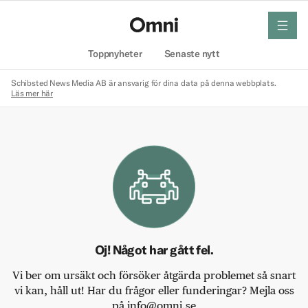
meny
Hem
Toppnyheter
Senaste nytt
Schibsted News Media AB är ansvarig för dina data på denna webbplats.
Läs mer här
Oj! Något har gått fel.
Vi ber om ursäkt och försöker åtgärda problemet så snart
vi kan, håll ut! Har du frågor eller funderingar? Mejla oss
på info@omni.se