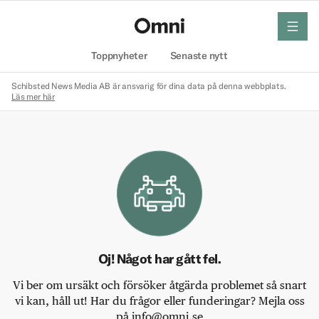
meny
Hem
Toppnyheter
Senaste nytt
Schibsted News Media AB är ansvarig för dina data på denna webbplats.
Läs mer här
Oj! Något har gått fel.
Vi ber om ursäkt och försöker åtgärda problemet så snart
vi kan, håll ut! Har du frågor eller funderingar? Mejla oss
på info@omni.se