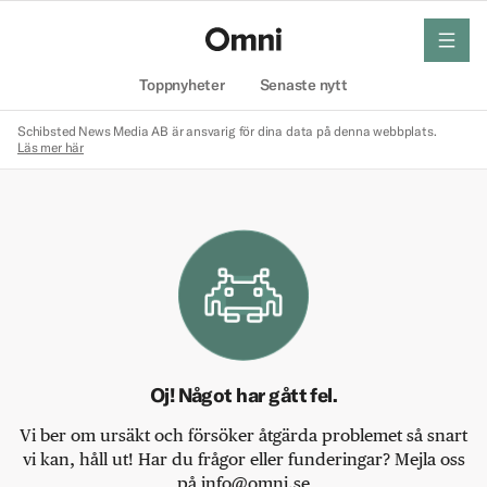
meny
Hem
Toppnyheter
Senaste nytt
Schibsted News Media AB är ansvarig för dina data på denna webbplats.
Läs mer här
Oj! Något har gått fel.
Vi ber om ursäkt och försöker åtgärda problemet så snart
vi kan, håll ut! Har du frågor eller funderingar? Mejla oss
på info@omni.se