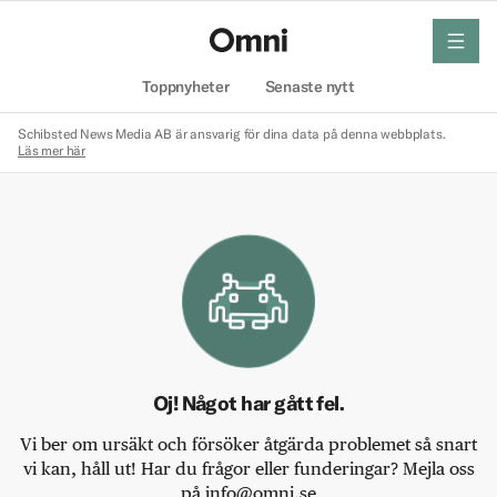
meny
Hem
Toppnyheter
Senaste nytt
Schibsted News Media AB är ansvarig för dina data på denna webbplats.
Läs mer här
Oj! Något har gått fel.
Vi ber om ursäkt och försöker åtgärda problemet så snart
vi kan, håll ut! Har du frågor eller funderingar? Mejla oss
på info@omni.se