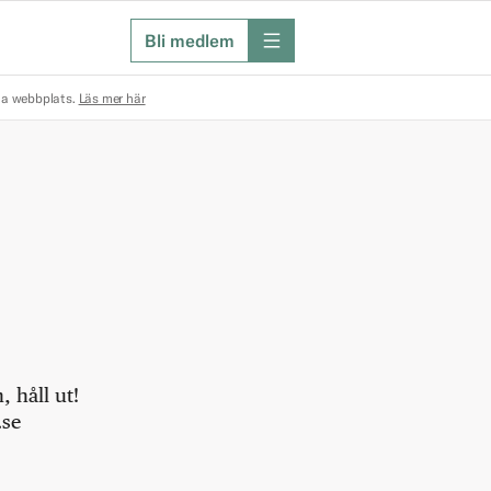
Bli medlem
meny
na webbplats.
Läs mer här
 håll ut!
.se