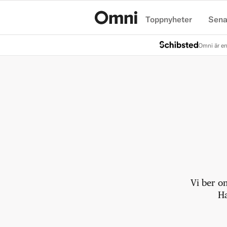
Toppnyheter
Sena
Hem
Omni är en
Vi ber o
Ha