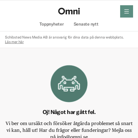
meny
Hem
Toppnyheter
Senaste nytt
Schibsted News Media AB är ansvarig för dina data på denna webbplats.
Läs mer här
Oj! Något har gått fel.
Vi ber om ursäkt och försöker åtgärda problemet så snart
vi kan, håll ut! Har du frågor eller funderingar? Mejla oss
på info@omni.se