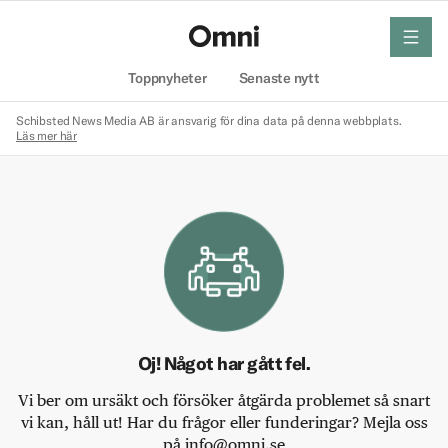
meny
Hem
Toppnyheter
Senaste nytt
Schibsted News Media AB är ansvarig för dina data på denna webbplats.
Läs mer här
Oj! Något har gått fel.
Vi ber om ursäkt och försöker åtgärda problemet så snart
vi kan, håll ut! Har du frågor eller funderingar? Mejla oss
på info@omni.se