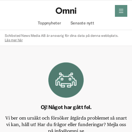
meny
Hem
Toppnyheter
Senaste nytt
Schibsted News Media AB är ansvarig för dina data på denna webbplats.
Läs mer här
Oj! Något har gått fel.
Vi ber om ursäkt och försöker åtgärda problemet så snart
vi kan, håll ut! Har du frågor eller funderingar? Mejla oss
på info@omni.se