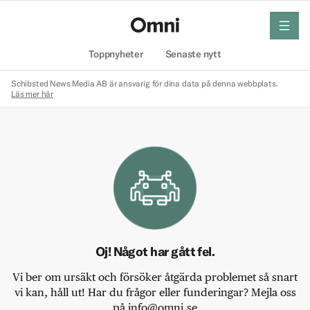
meny
Hem
Toppnyheter
Senaste nytt
Schibsted News Media AB är ansvarig för dina data på denna webbplats.
Läs mer här
Oj! Något har gått fel.
Vi ber om ursäkt och försöker åtgärda problemet så snart
vi kan, håll ut! Har du frågor eller funderingar? Mejla oss
på info@omni.se