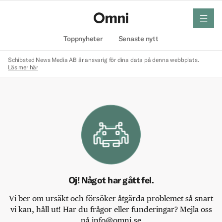
meny
Hem
Toppnyheter
Senaste nytt
Schibsted News Media AB är ansvarig för dina data på denna webbplats.
Läs mer här
Oj! Något har gått fel.
Vi ber om ursäkt och försöker åtgärda problemet så snart
vi kan, håll ut! Har du frågor eller funderingar? Mejla oss
på info@omni.se