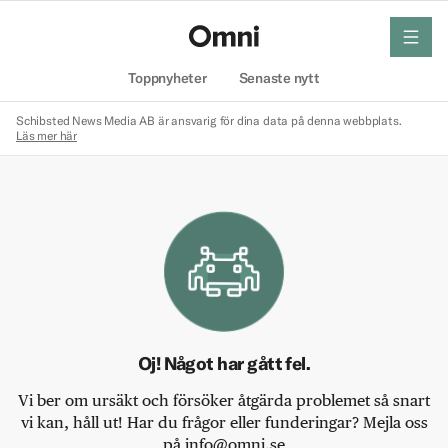
meny
Hem
Toppnyheter
Senaste nytt
Schibsted News Media AB är ansvarig för dina data på denna webbplats.
Läs mer här
Oj! Något har gått fel.
Vi ber om ursäkt och försöker åtgärda problemet så snart
vi kan, håll ut! Har du frågor eller funderingar? Mejla oss
på info@omni.se