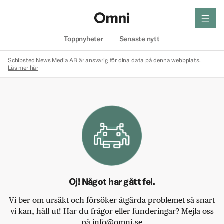
meny
Hem
Toppnyheter
Senaste nytt
Schibsted News Media AB är ansvarig för dina data på denna webbplats.
Läs mer här
Oj! Något har gått fel.
Vi ber om ursäkt och försöker åtgärda problemet så snart
vi kan, håll ut! Har du frågor eller funderingar? Mejla oss
på info@omni.se