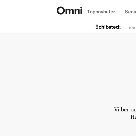
Toppnyheter
Sena
Hem
Omni är en
Vi ber o
Ha