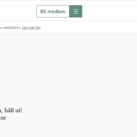
Bli medlem
meny
na webbplats.
Läs mer här
 håll ut!
.se