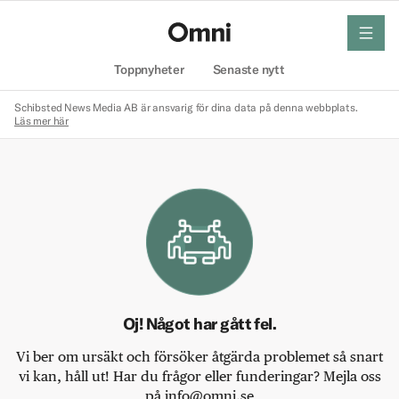
meny
Hem
Toppnyheter
Senaste nytt
Schibsted News Media AB är ansvarig för dina data på denna webbplats.
Läs mer här
Oj! Något har gått fel.
Vi ber om ursäkt och försöker åtgärda problemet så snart
vi kan, håll ut! Har du frågor eller funderingar? Mejla oss
på info@omni.se