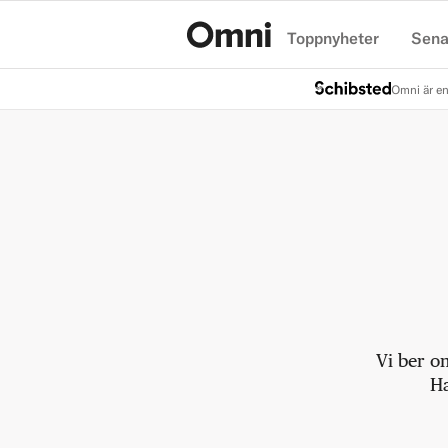
Toppnyheter
Sena
Hem
Omni är en
Vi ber o
Ha