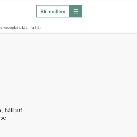
Bli medlem
meny
na webbplats.
Läs mer här
 håll ut!
.se