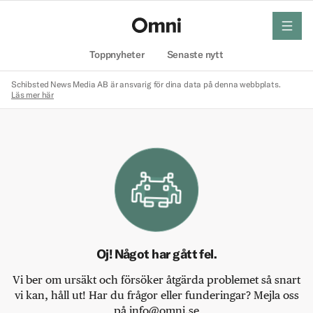
meny
Hem
Toppnyheter
Senaste nytt
Schibsted News Media AB är ansvarig för dina data på denna webbplats.
Läs mer här
Oj! Något har gått fel.
Vi ber om ursäkt och försöker åtgärda problemet så snart
vi kan, håll ut! Har du frågor eller funderingar? Mejla oss
på info@omni.se