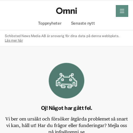
meny
Hem
Toppnyheter
Senaste nytt
Schibsted News Media AB är ansvarig för dina data på denna webbplats.
Läs mer här
Oj! Något har gått fel.
Vi ber om ursäkt och försöker åtgärda problemet så snart
vi kan, håll ut! Har du frågor eller funderingar? Mejla oss
på info@omni.se