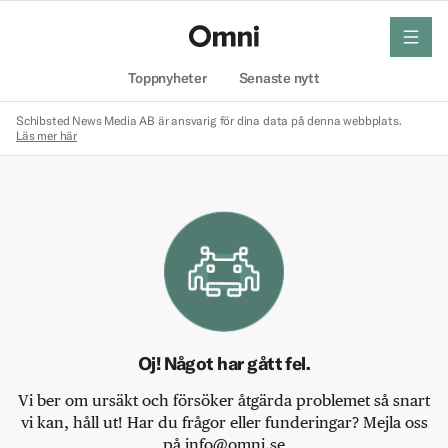
meny
Hem
Toppnyheter
Senaste nytt
Schibsted News Media AB är ansvarig för dina data på denna webbplats.
Läs mer här
Oj! Något har gått fel.
Vi ber om ursäkt och försöker åtgärda problemet så snart
vi kan, håll ut! Har du frågor eller funderingar? Mejla oss
på info@omni.se