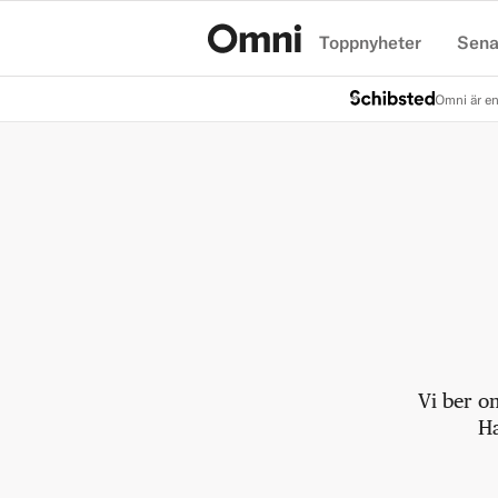
Toppnyheter
Sena
Hem
Omni är en
Vi ber o
Ha