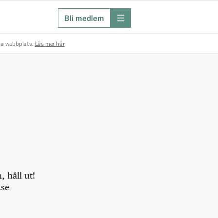
Bli medlem
meny
na webbplats.
Läs mer här
 håll ut!
.se