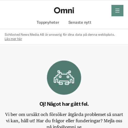
meny
Hem
Toppnyheter
Senaste nytt
Schibsted News Media AB är ansvarig för dina data på denna webbplats.
Läs mer här
Oj! Något har gått fel.
Vi ber om ursäkt och försöker åtgärda problemet så snart
vi kan, håll ut! Har du frågor eller funderingar? Mejla oss
på info@omni.se