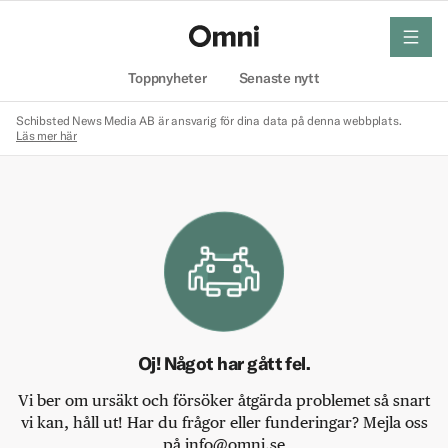
meny
Hem
Toppnyheter
Senaste nytt
Schibsted News Media AB är ansvarig för dina data på denna webbplats.
Läs mer här
Oj! Något har gått fel.
Vi ber om ursäkt och försöker åtgärda problemet så snart
vi kan, håll ut! Har du frågor eller funderingar? Mejla oss
på info@omni.se