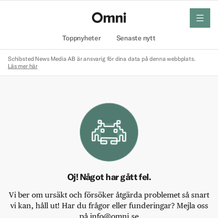
meny
Hem
Toppnyheter
Senaste nytt
Schibsted News Media AB är ansvarig för dina data på denna webbplats.
Läs mer här
Oj! Något har gått fel.
Vi ber om ursäkt och försöker åtgärda problemet så snart
vi kan, håll ut! Har du frågor eller funderingar? Mejla oss
på info@omni.se