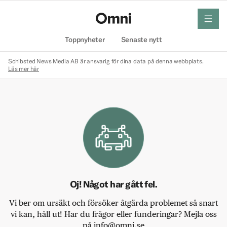
meny
Hem
Toppnyheter
Senaste nytt
Schibsted News Media AB är ansvarig för dina data på denna webbplats.
Läs mer här
Oj! Något har gått fel.
Vi ber om ursäkt och försöker åtgärda problemet så snart
vi kan, håll ut! Har du frågor eller funderingar? Mejla oss
på info@omni.se