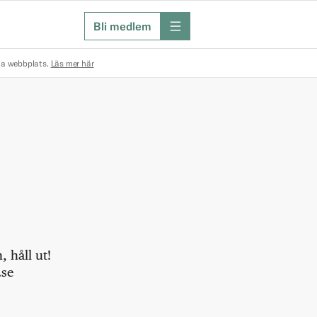
Bli medlem
meny
na webbplats.
Läs mer här
 håll ut!
.se