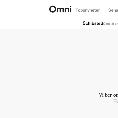
Toppnyheter
Sena
Hem
Omni är en
Vi ber o
Ha