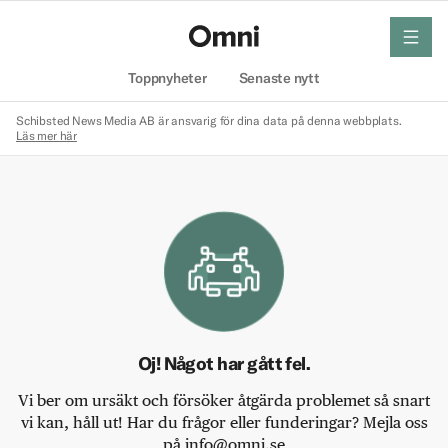
meny
Hem
Toppnyheter
Senaste nytt
Schibsted News Media AB är ansvarig för dina data på denna webbplats.
Läs mer här
Oj! Något har gått fel.
Vi ber om ursäkt och försöker åtgärda problemet så snart
vi kan, håll ut! Har du frågor eller funderingar? Mejla oss
på info@omni.se