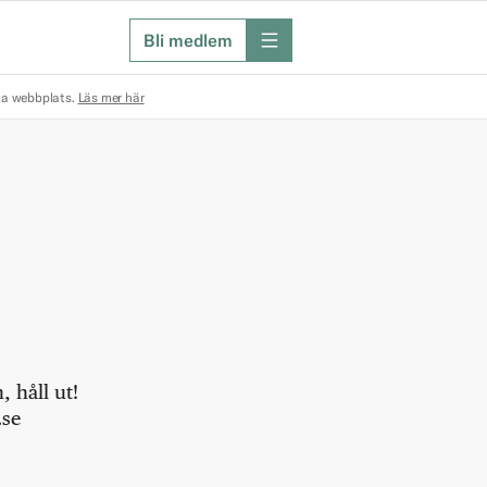
Bli medlem
meny
na webbplats.
Läs mer här
 håll ut!
.se