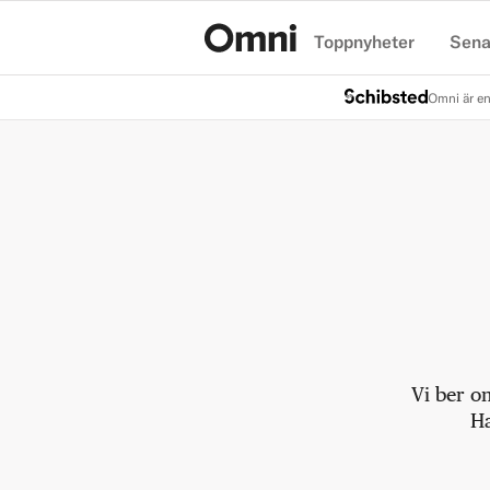
Toppnyheter
Sena
Hem
Omni är en
Vi ber o
Ha